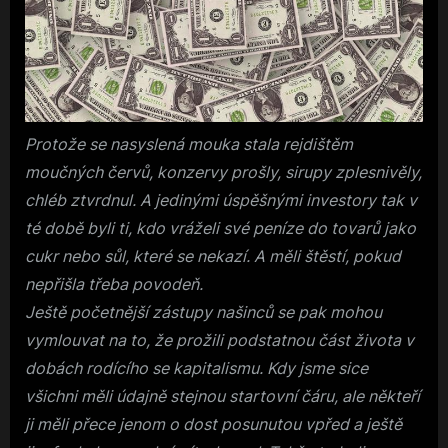
Protože se nasyslená mouka stala rejdištěm
moučných červů, konzervy prošly, sirupy zplesnivěly,
chléb ztvrdnul. A jedinými úspěšnými investory tak v
té době byli ti, kdo vráželi své peníze do tovarů jako
cukr nebo sůl, které se nekazí. A měli štěstí, pokud
nepřišla třeba povodeň.
Ještě početnější zástupy našinců se pak mohou
vymlouvat na to, že prožili podstatnou část života v
dobách rodícího se kapitalismu. Kdy jsme sice
všichni měli údajně stejnou startovní čáru, ale někteří
ji měli přece jenom o dost posunutou vpřed a ještě