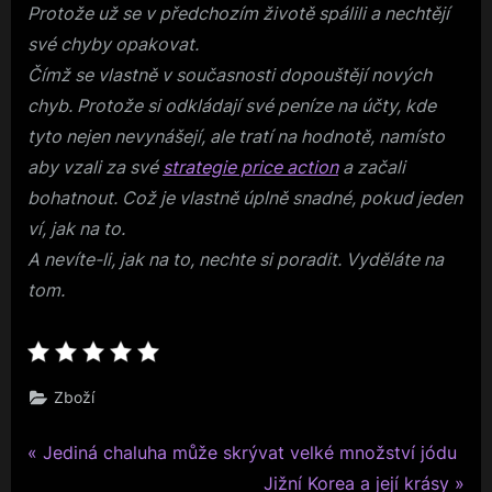
Protože už se v předchozím životě spálili a nechtějí
své chyby opakovat.
Čímž se vlastně v současnosti dopouštějí nových
chyb. Protože si odkládají své peníze na účty, kde
tyto nejen nevynášejí, ale tratí na hodnotě, namísto
aby vzali za své
strategie price action
a začali
bohatnout. Což je vlastně úplně snadné, pokud jeden
ví, jak na to.
A nevíte-li, jak na to, nechte si poradit. Vyděláte na
tom.
Zboží
P
Navigace
Jediná chaluha může skrývat velké množství jódu
r
N
Jižní Korea a její krásy