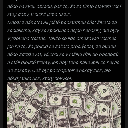
něco na svoji obranu, pak to, že za tímto stavem věcí
stojí doby, v nichž jsme tu žili.
Mnozí z nás strávili ještě podstatnou část života za
socialismu, kdy se spekulace nejen nenosily, ale byly
vysloveně trestné. Takže se lidé omezovali vesměs
jen na to, že pokud se začalo proslýchat, že budou
něco zdražovat, všichni se v mžiku řítili do obchodů
a stáli dlouhé fronty, jen aby toho nakoupili co nejvíc
do zásoby. Což byl pochopitelně někdy zisk, ale
někdy také risk, který nevyšel.