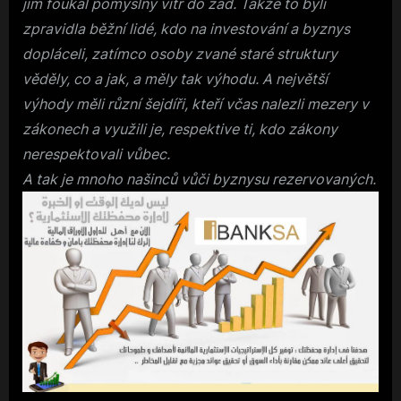
jim foukal pomyslný vítr do zad. Takže to byli
zpravidla běžní lidé, kdo na investování a byznys
dopláceli, zatímco osoby zvané staré struktury
věděly, co a jak, a měly tak výhodu. A největší
výhody měli různí šejdíři, kteří včas nalezli mezery v
zákonech a využili je, respektive ti, kdo zákony
nerespektovali vůbec.
A tak je mnoho našinců vůči byznysu rezervovaných.