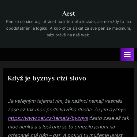
Skip
to
Aest
content
Peníze se sice dají utrácet na internetu leckde, ale ne vždy to má
opodstatnění a logiku. A kdo chce získat za své peníze maximum,
sází právě na náš web.
Když je byznys cizí slovo
Posted
29. 9. 2019
By
on
Je veřejným tajemstvím, že našinci nemají vesměs
zase až tak moc podnikavého ducha. Že jim byznys
https://www.zet.cz/temata/byznys
často zase až tak
moc neříká a u leckoho se to omezilo jenom na
otřepané ‚má dáti – dal‘. A pokud tu můžeme uvést