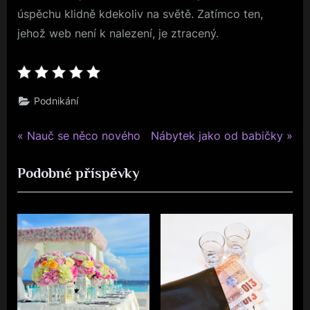
úspěchu klidně kdekoliv na světě. Zatímco ten,
jehož web není k nalezení, je ztracený.
Podnikání
P
N
Navigace
Nauč se něco nového
Nábytek jako od babičky
r
e
pro
Podobné příspěvky
e
x
v
t
příspěvek
i
P
o
o
u
s
s
t
P
:
o