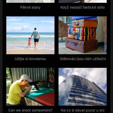
s
Pěkné stany
Když nestačí faktické sídlo
t
:
Užijte si dovolenou
Stěhováci jsou nám užiteční
Can we shoot somewhere?
Na co si dávat pozor u sro