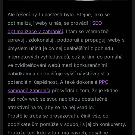
Ale řešení by tu naštěstí bylo. Stejně, jako se
optimalizují weby u nás, se provádí i
SEO
optimalizace v zahraničí
. I tam se všemožně
upravují, zdokonalují, podporují a propagují weby s
úmyslem učinit je co nejideálnějšími z pohledu
internetových vyhledávačů, což je tím, co pomáhá
ve zviditelňování webů mezi konkurenčními
nabídkami a co zajišťuje vyšší návštěvnost a
potenciální úspěšnost. A také dokonalé
PPC
kampaně zahraničí
přesvědčí o tom, že je klidně i
našincův web se svou nabídkou dostatečně
atraktivní na to, aby se na něj vsadilo.
Prostě je třeba se prosazovat a činit vše, co
podnikatelům pomůže v souboji s jejich konkurenty.
Protože ten, kdo v tom má navrch, dosáhne