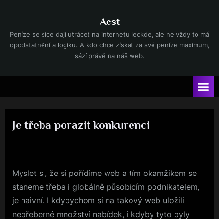
Skip
to
Aest
content
Peníze se sice dají utrácet na internetu leckde, ale ne vždy to má
opodstatnění a logiku. A kdo chce získat za své peníze maximum,
sází právě na náš web.
Je třeba porazit konkurenci
Posted
16. 2. 2022
By
on
Myslet si, že si pořídíme web a tím okamžikem se
staneme třeba i globálně působícím podnikatelem,
je naivní. I kdybychom si na takový web uložili
nepřeberné množství nabídek, i kdyby tyto byly