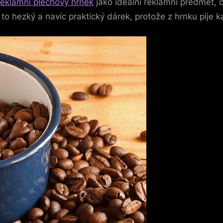
eklamní plechový hrnek
jako ideální reklamní předmět, či
to hezký a navíc praktický dárek, protože z hrnku pije k