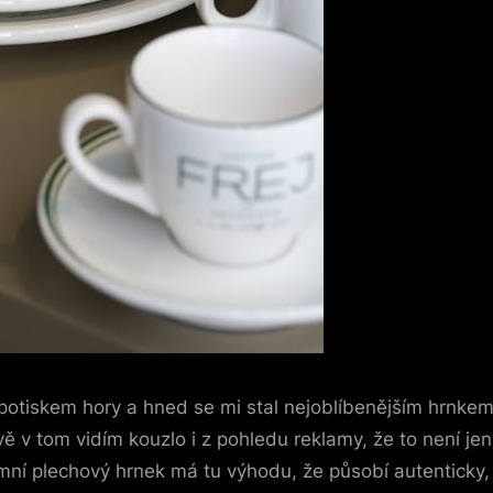
otiskem hory a hned se mi stal nejoblíbenějším hrnkem n
ě v tom vidím kouzlo i z pohledu reklamy, že to není je
í plechový hrnek má tu výhodu, že působí autenticky, ne