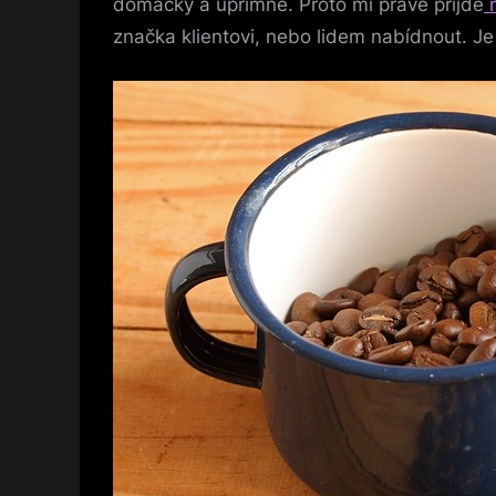
domácky a upřímně.
Proto mi právě přijde
r
značka klientovi, nebo lidem nabídnout. Je 