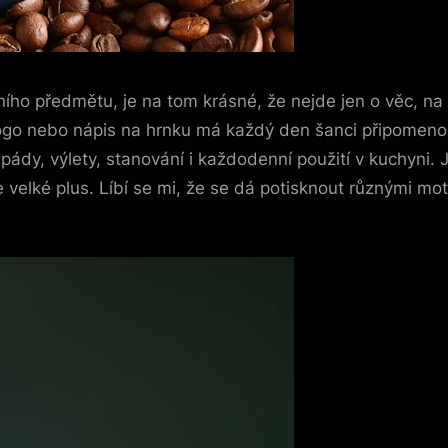
ho předmětu, je na tom krásné, že nejde jen o věc, na kt
logo nebo nápis na hrnku má každý den šanci připomeno
 pády, výlety, stanování i každodenní použití v kuchyni.
je velké plus. Líbí se mi, že se dá potisknout různými m