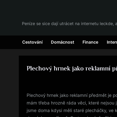
Skip
to
content
Peníze se sice dají utrácet na internetu leckde
Cestování
Domácnost
Finance
Inter
Plechový hrnek jako reklamní 
Posted
24. 8. 2025
By
on
Plechový hrnek jako reklamní předmět je p
mám třeba hrozně ráda věci, které nejsou j
jsme doma kdysi měli staré plecháčky, ve 