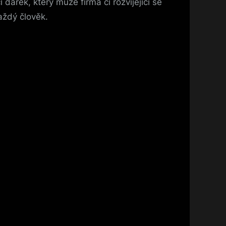
 dárek, který může firma či rozvíjející se
aždý člověk.