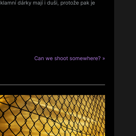
lamní dárky mají i duši, protože pak je
N
Can we shoot somewhere?
e
x
t
P
o
s
t
: