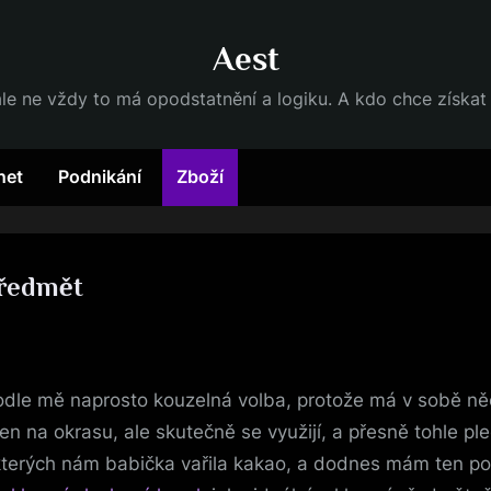
Aest
, ale ne vždy to má opodstatnění a logiku. A kdo chce získ
net
Podnikání
Zboží
předmět
odle mě naprosto kouzelná volba, protože má v sobě ně
en na okrasu, ale skutečně se využijí, a přesně tohle pl
kterých nám babička vařila kakao, a dodnes mám ten poc