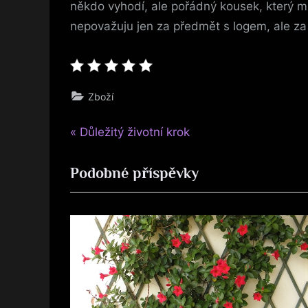
někdo vyhodí, ale pořádný kousek, který mů
nepovažuju jen za předmět s logem, ale za 
Zboží
P
Navigace
Důležitý životní krok
r
pro
Podobné příspěvky
e
v
příspěvek
i
o
u
s
P