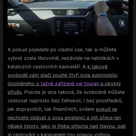
A pokud pojedete po vlastní ose, tak si můžete
vybrat zcela libovolně, nezávisle na nabídkách v
katalozích cestovních kanceláří. A
k takové
svobodě vám stačí pouhé čtyři kola automobilu
doplněného o
tažné zařízené vw touran
a obytný
přívěs
. Pravda je sice taková, že svobodně můžete
cestovat naprosto bez čehokoli, i bez prostředků,
jak dopravních, tak finančních, ovšem
pokud se
nechcete obávat o svou existenci a mít přece jen
nějaké jistoty, jako je třeba střecha nad hlavou, pak
je cestování s karavanem tou pravou volbou
.