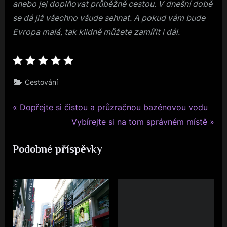
anebo jej doplňovat průběžně cestou. V dnešní době
se dá již všechno všude sehnat. A pokud vám bude
Evropa malá, tak klidně můžete zamířit i dál.
Cestování
P
Navigace
Dopřejte si čistou a průzračnou bazénovou vodu
r
N
Vybírejte si na tom správném místě
pro
e
e
Podobné příspěvky
v
x
příspěvek
i
t
o
P
u
o
s
s
P
t