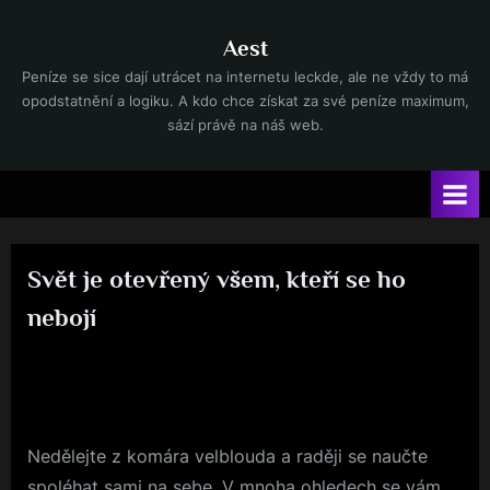
Skip
to
Aest
content
Peníze se sice dají utrácet na internetu leckde, ale ne vždy to má
opodstatnění a logiku. A kdo chce získat za své peníze maximum,
sází právě na náš web.
Svět je otevřený všem, kteří se ho
nebojí
Posted
1. 9. 2017
By
on
Nedělejte z komára velblouda a raději se naučte
spoléhat sami na sebe. V mnoha ohledech se vám