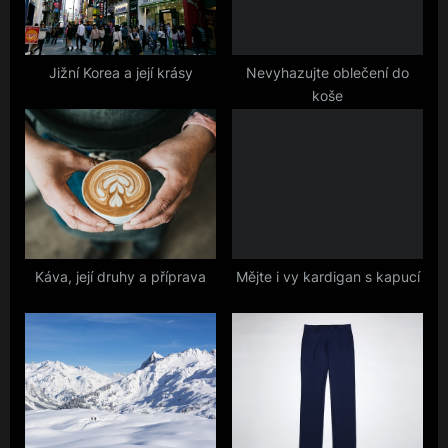
o
:
s
t
Jižní Korea a její krásy
Nevyhazujte oblečení do
koše
:
Káva, její druhy a příprava
Mějte i vy kardigan s kapucí