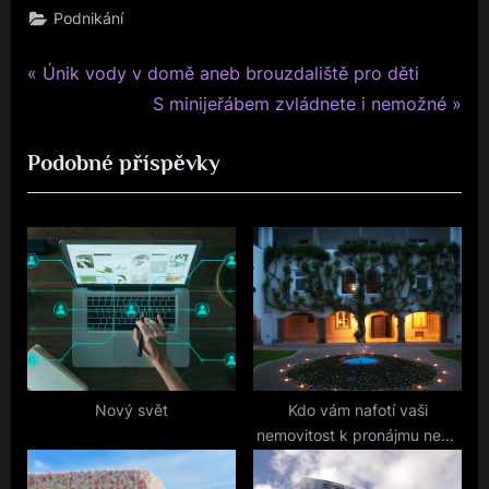
Podnikání
P
Navigace
Únik vody v domě aneb brouzdaliště pro děti
r
N
S minijeřábem zvládnete i nemožné
pro
e
e
Podobné příspěvky
v
x
příspěvek
i
t
o
P
u
o
s
s
P
t
o
:
s
t
Nový svět
Kdo vám nafotí vaši
nemovitost k pronájmu nebo
:
k prodeji