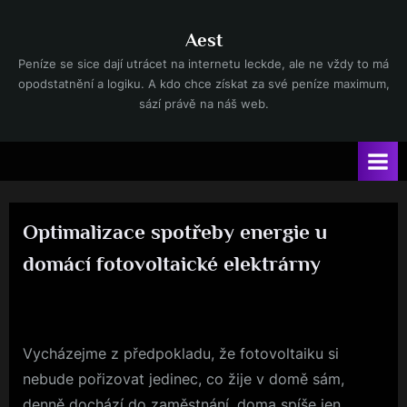
Skip
to
Aest
content
Peníze se sice dají utrácet na internetu leckde, ale ne vždy to má
opodstatnění a logiku. A kdo chce získat za své peníze maximum,
sází právě na náš web.
Optimalizace spotřeby energie u
domácí fotovoltaické elektrárny
Posted
3. 11. 2023
By
on
Vycházejme z předpokladu, že fotovoltaiku si
nebude pořizovat jedinec, co žije v domě sám,
denně dochází do zaměstnání, doma spíše jen