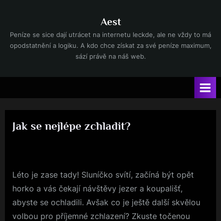
Skip
to
Aest
content
Peníze se sice dají utrácet na internetu leckde, ale ne vždy to má
opodstatnění a logiku. A kdo chce získat za své peníze maximum,
sází právě na náš web.
Jak se nejlépe zchladit?
Posted
20. 6. 2025
By
on
Léto je zase tady! Sluníčko svítí, začíná být opět
horko a vás čekají návštěvy jezer a koupališť,
abyste se ochladili. Avšak co je ještě další skvělou
volbou pro příjemné zchlazení? Zkuste točenou