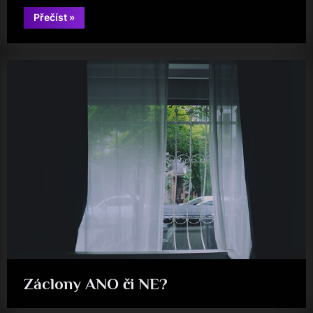
“Pro
Přečíst
»
vaši
super
pohodu
je
ideální
kvalitní
sezení”
Záclony ANO či NE?