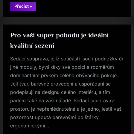
“Elegantní
Přečíst
»
a
stylové
typy”
Pro vaši super pohodu je ideální
kvalitní sezení
Sedací souprava, jejíž součástí jsou i podnožky či
jiné moduly, bývá díky své pozici a rozměrům
dominantním prvkem celého obývacího pokoje.
Její tvar, barevné provedení a uspořádání se
podepisují na designu celého interiéru, a tím
pádem také na vaší náladě. Sedací soupravav
prostoru je nepřehlédnutelná a je jedno, jestli vaši
pozornost upoutá barevnými polštářky,
ergonomickými…