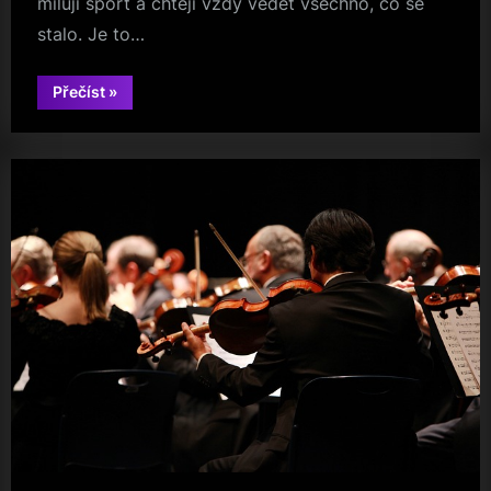
milují sport a chtějí vždy vědět všechno, co se
stalo. Je to…
“Bohatý
Přečíst
»
výběr
informací”