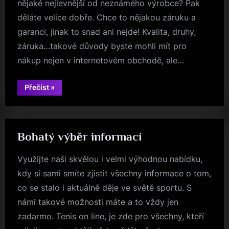
nějaké nejlevnější od neznámého výrobce? Pak
děláte velice dobře. Chce to nějakou záruku a
garanci, jinak to snad ani nejde! Kvalita, druhy,
záruka…takové důvody byste mohli mít pro
nákup nejen v internetovém obchodě, ale…
“Hliníkové
Přečíst
»
žebříky”
Bohatý výběr informací
Využijte naši skvělou i velmi výhodnou nabídku,
kdy si sami smíte zjistit všechny informace o tom,
co se stalo i aktuálně děje ve světě sportu. S
námi takové možnosti máte a to vždy jen
zadarmo. Tenis on line, je zde pro všechny, kteří