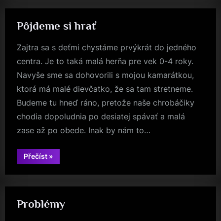
Pôjdeme si hrať
Zajtra sa s deťmi chystáme prvýkrát do jedného
centra. Je to taká malá herňa pre vek 0-4 roky.
Navyše sme sa dohovorili s mojou kamarátkou,
ktorá má malé dievčatko, že sa tam stretneme.
Budeme tu hneď ráno, pretože naše chrobáčiky
chodia dopoludnia po desiatej spávať a malá
zase až po obede. Inak by nám to…
“Pôjdeme
Přečíst
»
si
hrať”
Problémy